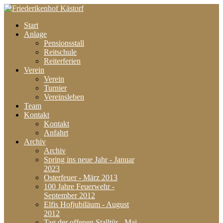
Start
Anlage
Pensionsstall
Reitschule
Reiterferien
Verein
Verein
Turnier
Vereinsleben
Team
Kontakt
Kontakt
Anfahrt
Archiv
Archiv
Spring ins neue Jahr - Januar
2023
Osterfeuer - März 2013
100 Jahre Feuerwehr -
September 2012
Elfis Hofjubiläum - August
2012
Tag der offenen Stalltür - Mai